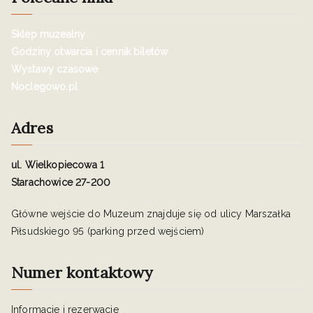
Sklep muzealny
Godziny otwarcia i cennik biletów
Wystawy czasowe
Noclegowo.pl
Adres
ul. Wielkopiecowa 1
Starachowice 27-200
Główne wejście do Muzeum znajduje się od ulicy Marszałka
Piłsudskiego 95 (parking przed wejściem)
Numer kontaktowy
Informacje i rezerwacje