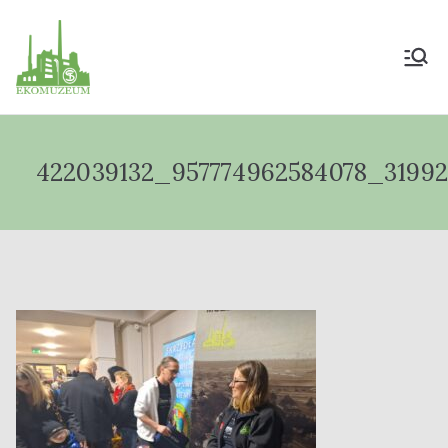
Muzeum Przyrody
i Techniki
422039132_957774962584078_31992
"Ekomuzeum" im.
Jana Pazdura