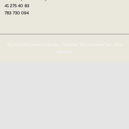
41 275 40 83
783 730 094
© 2026 Muzeum Przyrody i Techniki "Ekomuzeum" im. Jana
Pazdura