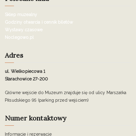
Sklep muzealny
Godziny otwarcia i cennik biletów
Wystawy czasowe
Noclegowo.pl
Adres
ul. Wielkopiecowa 1
Starachowice 27-200
Główne wejście do Muzeum znajduje się od ulicy Marszałka
Piłsudskiego 95 (parking przed wejściem)
Numer kontaktowy
Informacje i rezerwacje