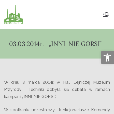
Muzeum Przyrody
i Techniki
03.03.2014r. -„INNI-NIE GORSI”
"Ekomuzeum" im.
Op
Jana Pazdura
W dniu 3 marca 2014r. w Hali Lejniczej Muzeum
Przyrody i Techniki odbyła się debata w ramach
kampanii „INNI-NIE GORSI”.
W spotkaniu uczestniczyli funkcjonariusze Komendy