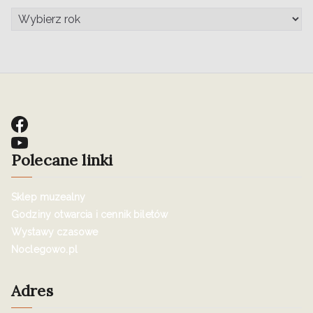
Polecane linki
Sklep muzealny
Godziny otwarcia i cennik biletów
Wystawy czasowe
Noclegowo.pl
Adres