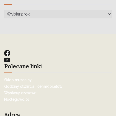
Polecane linki
Sklep muzealny
Godziny otwarcia i cennik biletów
Wystawy czasowe
Noclegowo.pl
Adres