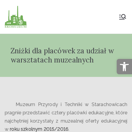
Muzeum Przyrody
i Techniki
Zniżki dla placówek za udział w
"Ekomuzeum" im.
warsztatach muzealnych
Op
Jana Pazdura
Muzeum Przyrody i Techniki w Starachowicach
pragnie przedstawić cztery placówki edukacyjne, które
najchętniej korzystały z muzealnej oferty edukacyjnej
w
roku szkolnym 2015/2016
.