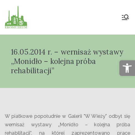
Muzeum Przyrody
i Techniki
16.05.2014 r. – wernisaż wystawy
"Ekomuzeum" im.
„Monidło – kolejna próba
Op
Jana Pazdura
rehabilitacji”
W piatkowe popołudnie w Galerii "W Wieży" odbył się
wernisaż wystawy „Monidło – kolejna próba
rehabilitacji”, na której zaprezentowano prace