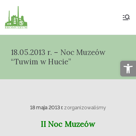
Muzeum Przyrody
i Techniki
18.05.2013 r. – Noc Muzeów
"Ekomuzeum" im.
“Tuwim w Hucie”
Op
Jana Pazdura
18 maja 2013 r.
zorganizowaliśmy
II Noc Muzeów