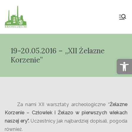
Muzeum Przyrody
i Techniki
19-20.05.2016 – „XII Żelazne
"Ekomuzeum" im.
Korzenie”
Op
Jana Pazdura
Za nami XII warsztaty archeologiczne “
Żelazne
Korzenie
– Człowiek i Żelazo w pierwszych wiekach
naszej ery”.
Uczestnicy jak najbardziej dopisali, pogoda
również.