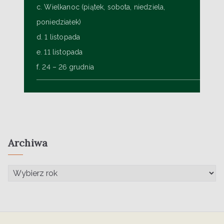
c. Wielkanoc (piątek, sobota, niedziela,
poniedziałek)
d. 1 listopada
e. 11 listopada
f. 24 – 26 grudnia
Archiwa