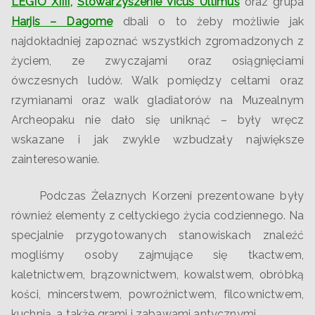
LEGIO XIIII
,
Stowarzyszenie Vicus Ultimus
oraz grupa
Harjis – Dagome
dbali o to żeby możliwie jak
najdokładniej zapoznać wszystkich zgromadzonych z
życiem, ze zwyczajami oraz osiągnięciami
ówczesnych ludów. Walk pomiędzy celtami oraz
rzymianami oraz walk gladiatorów na Muzealnym
Archeopaku nie dało się uniknąć
– były wręcz
wskazane i jak zwykle wzbudzały największe
zainteresowanie.
Podczas Żelaznych Korzeni prezentowane były
również elementy z celtyckiego życia codziennego. Na
specjalnie przygotowanych stanowiskach znaleźć
mogliśmy osoby zajmujące się tkactwem,
kaletnictwem, brązownictwem, kowalstwem, obróbką
kości, mincerstwem, powroźnictwem, filcownictwem,
kuchnią, a także grami i zabawami antycznymi.