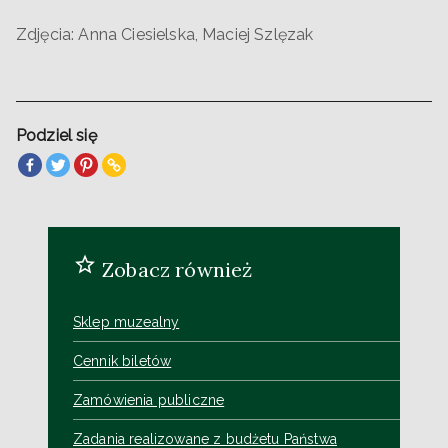
Zdjęcia: Anna Ciesielska, Maciej Szlęzak
Podziel się
Zobacz również
Sklep muzealny
Cennik biletów
Zamówienia publiczne
Zadania realizowane z budżetu Państwa