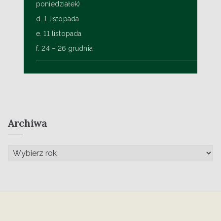
poniedziałek)
d. 1 listopada
e. 11 listopada
f. 24 – 26 grudnia
Archiwa