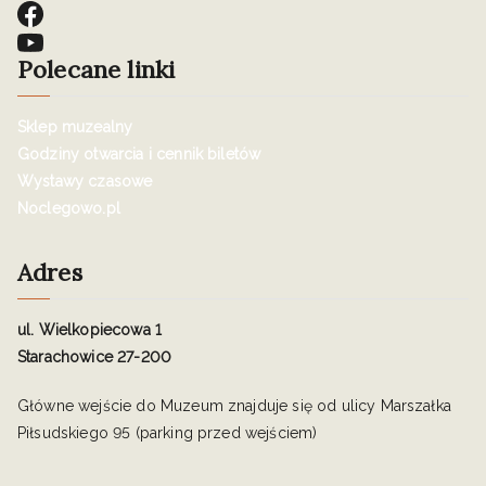
Polecane linki
Sklep muzealny
Godziny otwarcia i cennik biletów
Wystawy czasowe
Noclegowo.pl
Adres
ul. Wielkopiecowa 1
Starachowice 27-200
Główne wejście do Muzeum znajduje się od ulicy Marszałka
Piłsudskiego 95 (parking przed wejściem)