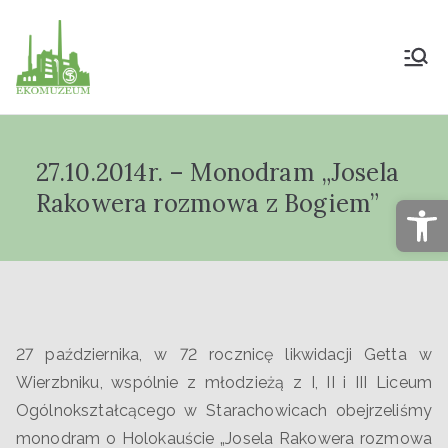
Muzeum Przyrody
i Techniki
27.10.2014r. – Monodram „Josela
"Ekomuzeum" im.
Rakowera rozmowa z Bogiem”
Op
Jana Pazdura
27 października, w 72 rocznicę likwidacji Getta w
Wierzbniku, wspólnie z młodzieżą z I, II i III Liceum
Ogólnokształcącego w Starachowicach obejrzeliśmy
monodram o Holokauście „Josela Rakowera rozmowa