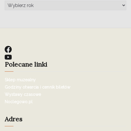
Polecane linki
Sklep muzealny
Godziny otwarcia i cennik biletów
Wystawy czasowe
Noclegowo.pl
Adres