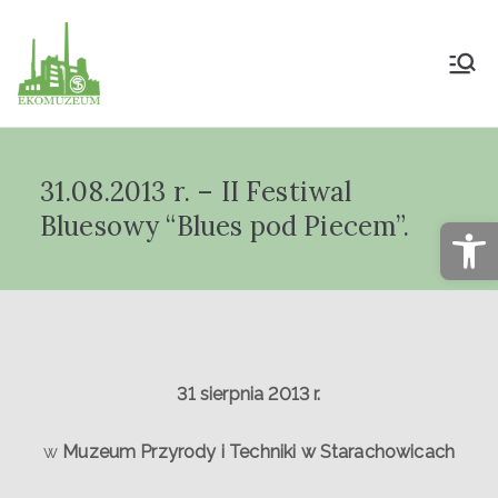
Muzeum Przyrody
i Techniki
31.08.2013 r. – II Festiwal
"Ekomuzeum" im.
Bluesowy “Blues pod Piecem”.
Op
Jana Pazdura
31 sierpnia 2013 r.
w
Muzeum Przyrody i Techniki w Starachowicach