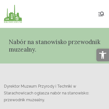
Muzeum Przyrody
i Techniki
Nabór na stanowisko przewodnik
"Ekomuzeum" im.
muzealny.
Op
Jana Pazdura
Dyrektor Muzeum Przyrody i Techniki w
Starachowicach ogłasza nabór na stanowisko:
przewodnik muzealny.