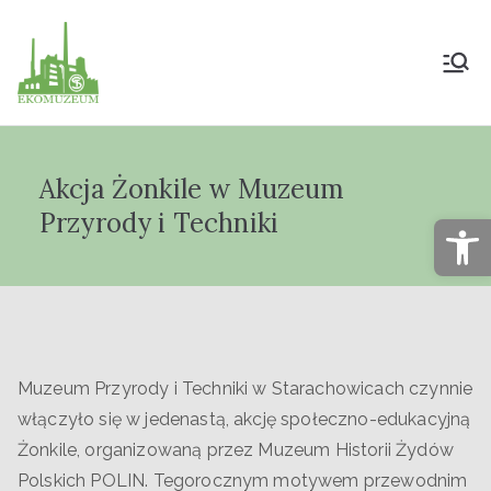
Muzeum Przyrody
i Techniki
Akcja Żonkile w Muzeum
"Ekomuzeum" im.
Przyrody i Techniki
Op
Jana Pazdura
Muzeum Przyrody i Techniki w Starachowicach czynnie
włączyło się w jedenastą, akcję społeczno-edukacyjną
Żonkile, organizowaną przez Muzeum Historii Żydów
Polskich POLIN. Tegorocznym motywem przewodnim