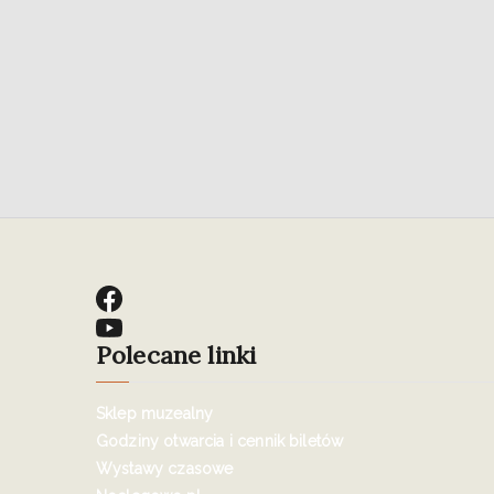
Polecane linki
Sklep muzealny
Godziny otwarcia i cennik biletów
Wystawy czasowe