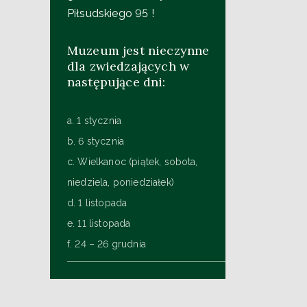
Piłsudskiego 95 !
Muzeum jest nieczynne
dla zwiedzających w
następujące dni:
a. 1 stycznia
b. 6 stycznia
c. Wielkanoc (piątek, sobota,
niedziela, poniedziałek)
d. 1 listopada
e. 11 listopada
f. 24 – 26 grudnia