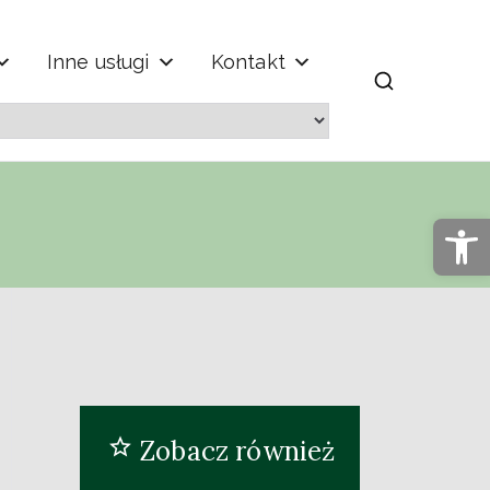
Inne usługi
Kontakt
m" im. Jana
Op
Zobacz również