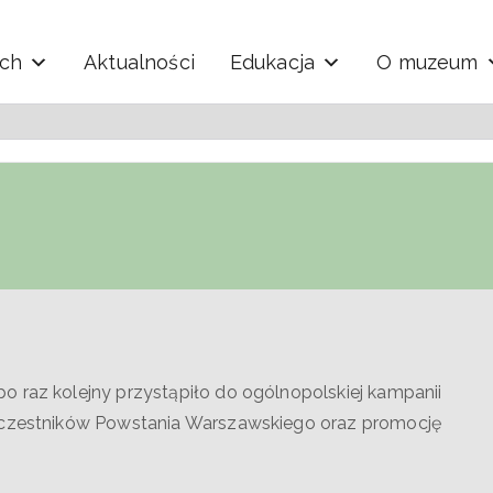
ych
Aktualności
Edukacja
O muzeum
y i Techniki "Ekomuzeu
o raz kolejny przystąpiło do ogólnopolskiej kampanii
 uczestników Powstania Warszawskiego oraz promocję