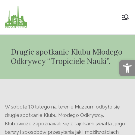
Muzeum Przyrody
i Techniki
Drugie spotkanie Klubu Młodego
"Ekomuzeum" im.
Odkrywcy “Tropiciele Nauki”.
Op
Jana Pazdura
W sobotę 10 lutego na terenie Muzeum odbyło się
drugie spotkanie Klubu Młodego Odkrywcy.
Klubowicze zapoznawali się z tajnikami światła , jego
barwy i sposobów przesyłania jak i możliwościach