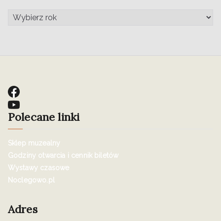
Polecane linki
Sklep muzealny
Godziny otwarcia i cennik biletów
Wystawy czasowe
Noclegowo.pl
Adres