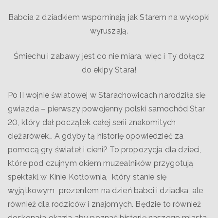
Babcia z dziadkiem wspominają jak Starem na wykopki
wyruszają.
Śmiechu i zabawy jest co nie miara, więc i Ty dołącz
do ekipy Stara!
Po II wojnie światowej w Starachowicach narodziła się
gwiazda – pierwszy powojenny polski samochód Star
20, który dał początek całej serii znakomitych
ciężarówek… A gdyby tą historię opowiedzieć za
pomocą gry świateł i cieni? To propozycja dla dzieci,
które pod czujnym okiem muzealników przygotują
spektakl w Kinie Kotłownia, który stanie się
wyjątkowym prezentem na dzień babci i dziadka, ale
również dla rodziców i znajomych. Będzie to również
doskonała okazja aby poznać historię naszego miasta.