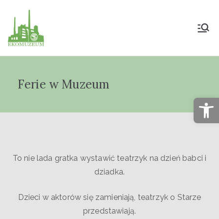
Muzeum Przyrody
i Techniki
Ferie w Muzeum
"Ekomuzeum" im.
Op
Jana Pazdura
To nie lada gratka wystawić teatrzyk na dzień babci i
dziadka.
Dzieci w aktorów się zamieniają, teatrzyk o Starze
przedstawiają.