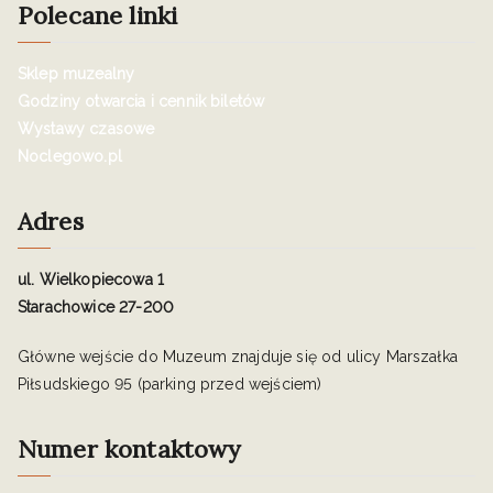
Polecane linki
Sklep muzealny
Godziny otwarcia i cennik biletów
Wystawy czasowe
Noclegowo.pl
Adres
ul. Wielkopiecowa 1
Starachowice 27-200
Główne wejście do Muzeum znajduje się od ulicy Marszałka
Piłsudskiego 95 (parking przed wejściem)
Numer kontaktowy