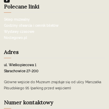
Polecane linki
Sklep muzealny
Godziny otwarcia i cennik biletów
Wystawy czasowe
Noclegowo.pl
Adres
ul. Wielkopiecowa 1
Starachowice 27-200
Główne wejście do Muzeum znajduje się od ulicy Marszałka
Piłsudskiego 95 (parking przed wejściem)
Numer kontaktowy