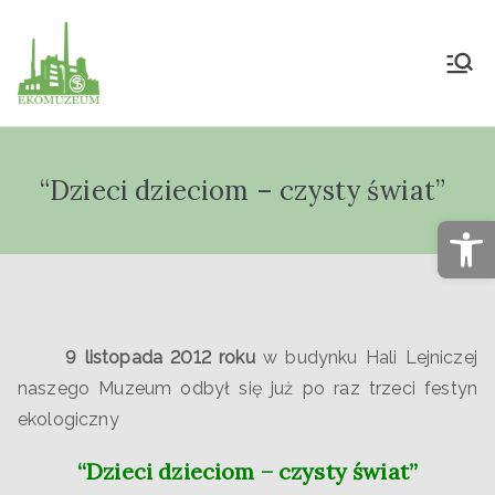
Muzeum Przyrody
i Techniki
“Dzieci dzieciom – czysty świat”
"Ekomuzeum" im.
Op
Jana Pazdura
9 listopada 2012 roku
w budynku Hali Lejniczej
naszego Muzeum odbył się już po raz trzeci festyn
ekologiczny
“Dzieci dzieciom – czysty świat”