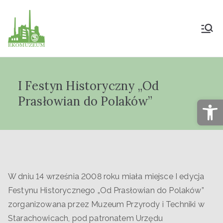
Muzeum Przyrody
i Techniki
I Festyn Historyczny „Od
"Ekomuzeum" im.
Prasłowian do Polaków”
Op
Jana Pazdura
W dniu 14 września 2008 roku miała miejsce I edycja
Festynu Historycznego „Od Prasłowian do Polaków”
zorganizowana przez Muzeum Przyrody i Techniki w
Starachowicach, pod patronatem Urzędu