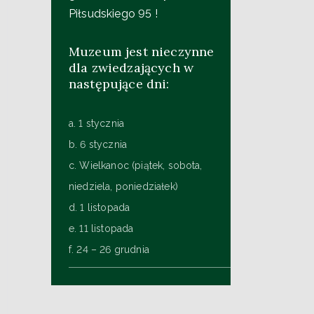
Piłsudskiego 95 !
Muzeum jest nieczynne
dla zwiedzających w
następujące dni:
a. 1 stycznia
b. 6 stycznia
c. Wielkanoc (piątek, sobota,
niedziela, poniedziałek)
d. 1 listopada
e. 11 listopada
f. 24 – 26 grudnia