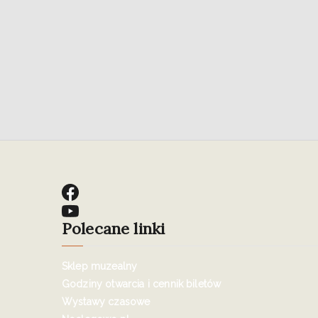
Polecane linki
Sklep muzealny
Godziny otwarcia i cennik biletów
Wystawy czasowe