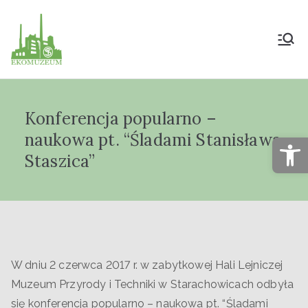
Muzeum Przyrody
i Techniki
Konferencja popularno –
"Ekomuzeum" im.
naukowa pt. “Śladami Stanisława
Op
Jana Pazdura
Staszica”
W dniu 2 czerwca 2017 r. w zabytkowej Hali Lejniczej
Muzeum Przyrody i Techniki w Starachowicach odbyła
się konferencja popularno – naukowa pt. “Śladami