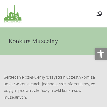
Muzeum Przyrody
i Techniki
Konkurs Muzealny
"Ekomuzeum" im.
Op
Jana Pazdura
Serdecznie dziękujemy wszystkim uczestnikom za
udział w konkursach, jednocześnie informujemy, że
edycja lipcowa zakończyła cykl konkursów
muzealnych.