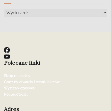
Polecane linki
Sklep muzealny
Godziny otwarcia i cennik biletów
Wystawy czasowe
Noclegowo.pl
Adres