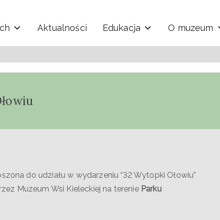
ych
Aktualności
Edukacja
O muzeum
y i Techniki "Ekomuzeu
Ołowiu
roszona do udziału w wydarzeniu “32 Wytopki Ołowiu”
zez Muzeum Wsi Kieleckiej na terenie
Parku