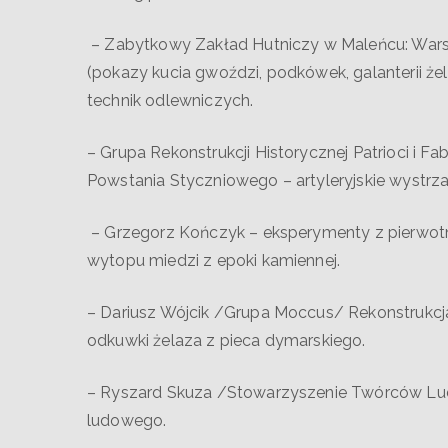
– Zabytkowy Zakład Hutniczy w Maleńcu: Warszt
(pokazy kucia gwoździ, podkówek, galanterii ż
technik odlewniczych.
– Grupa Rekonstrukcji Historycznej Patrioci i F
Powstania Styczniowego – artyleryjskie wystrza
– Grzegorz Kończyk – eksperymenty z pierwotną
wytopu miedzi z epoki kamiennej.
– Dariusz Wójcik /Grupa Moccus/ Rekonstrukcj
odkuwki żelaza z pieca dymarskiego.
– Ryszard Skuza /Stowarzyszenie Twórców Lud
ludowego.