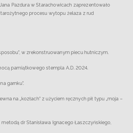
 Jana Pazdura w Starachowicach zaprezentowało
starożytnego procesu wytopu żelaza z rud
 sposobu”, w zrekonstruowanym piecu hutniczym.
pomocą pamiątkowego stempla A.D. 2024.
na garnku”.
ewna na „kozłach” z użyciem ręcznych pił typu „moja –
i metodą dr Stanisława Ignacego Łaszczyńskiego,