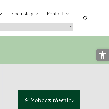
Inne usługi
Kontakt
m" im. Jana
Op
Zobacz również