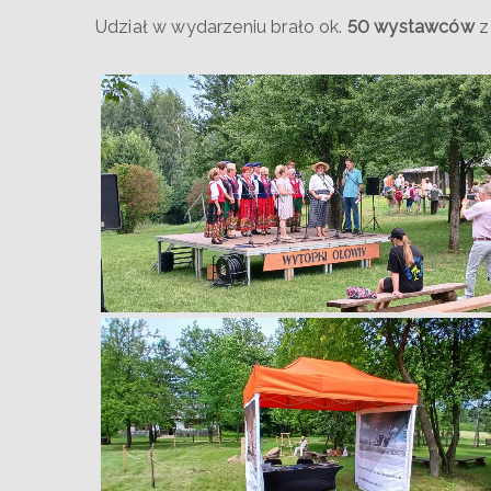
Udział w wydarzeniu brało ok.
50 wystawców
z