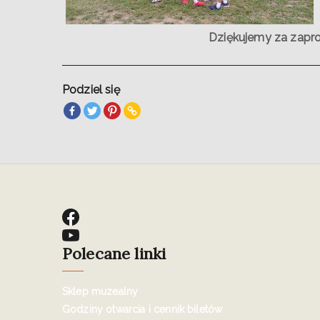
Dziękujemy za zapro
Podziel się
Polecane linki
Sklep muzealny
Godziny otwarcia i cennik biletów