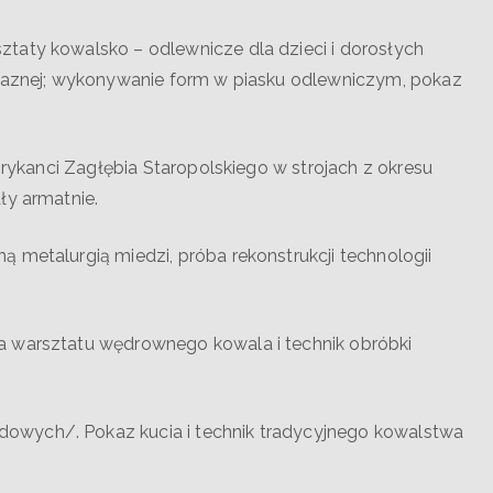
aty kowalsko – odlewnicze dla dzieci i dorosłych
elaznej; wykonywanie form w piasku odlewniczym, pokaz
abrykanci Zagłębia Staropolskiego w strojach z okresu
ły armatnie.
 metalurgią miedzi, próba rekonstrukcji technologii
a warsztatu wędrownego kowala i technik obróbki
owych/. Pokaz kucia i technik tradycyjnego kowalstwa