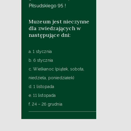
Piłsudskiego 95 !
Muzeum jest nieczynne
dla zwiedzających w
następujące dni:
a. 1 stycznia
b. 6 stycznia
c. Wielkanoc (piątek, sobota,
niedziela, poniedziałek)
d. 1 listopada
e. 11 listopada
f. 24 – 26 grudnia