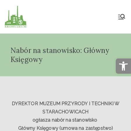
Muzeum Przyrody
i Techniki
Nabór na stanowisko: Główny
"Ekomuzeum" im.
Księgowy
Op
Jana Pazdura
DYREKTOR MUZEUM PRZYRODY I TECHNIKI W
STARACHOWICACH
ogłasza nabór na stanowisko
Główny Księgowy (umowa na zastępstwo)