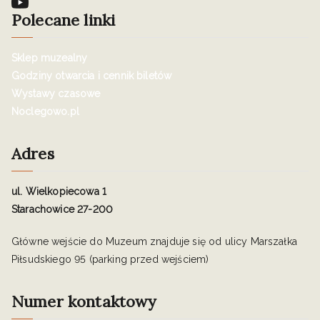
Polecane linki
Sklep muzealny
Godziny otwarcia i cennik biletów
Wystawy czasowe
Noclegowo.pl
Adres
ul. Wielkopiecowa 1
Starachowice 27-200
Główne wejście do Muzeum znajduje się od ulicy Marszałka
Piłsudskiego 95 (parking przed wejściem)
Numer kontaktowy