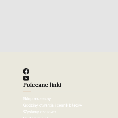
Polecane linki
Sklep muzealny
Godziny otwarcia i cennik biletów
Wystawy czasowe