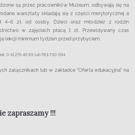
adzone są przez pracowników Muzeum, odbywają się na
Podane warsztaty składają się z części merytorycznej a
d 4–6 zł. od osoby. Dzieci oraz młodzież z rodzin
stnictwo w zajęciach płacą 1 zł. Przewidywany czas
ję lekcji minimum tydzień przed przybyciem.
l. 0 41 275 40 83 lub 783 730 094.
ch załącznikach lub w zakładce "Oferta edukacyjna" na
e zapraszamy !!!