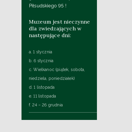
Piłsudskiego 95 !
Muzeum jest nieczynne
dla zwiedzających w
następujące dni:
a. 1 stycznia
b. 6 stycznia
c. Wielkanoc (piątek, sobota,
niedziela, poniedziałek)
d. 1 listopada
e. 11 listopada
f. 24 – 26 grudnia