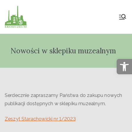
Muzeum Przyrody
i Techniki
Nowości w sklepiku muzealnym
"Ekomuzeum" im.
Op
Jana Pazdura
Serdecznie zapraszamy Państwa do zakupu nowych
publikacji dostępnych w sklepiku muzealnym.
Zeszyt Starachowicki nr 1/2023