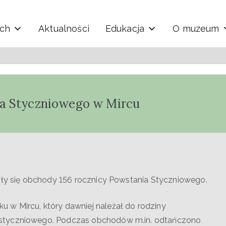
ych
Aktualności
Edukacja
O muzeum
y i Techniki "Ekomuzeu
ia Styczniowego w Mircu
były się obchody 156 rocznicy Powstania Styczniowego.
w Mircu, który dawniej należał do rodziny
 styczniowego. Podczas obchodów m.in. odtańczono