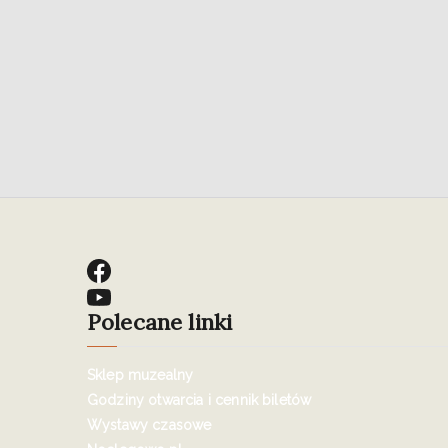
Polecane linki
Sklep muzealny
Godziny otwarcia i cennik biletów
Wystawy czasowe