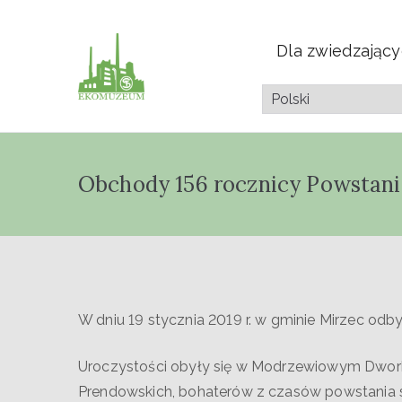
Dla zwiedzając
Muzeum Przyrod
Pazdura
Obchody 156 rocznicy Powstan
W dniu 19 stycznia 2019 r. w gminie Mirzec od
Uroczystości obyły się w Modrzewiowym Dworku 
Prendowskich, bohaterów z czasów powstania