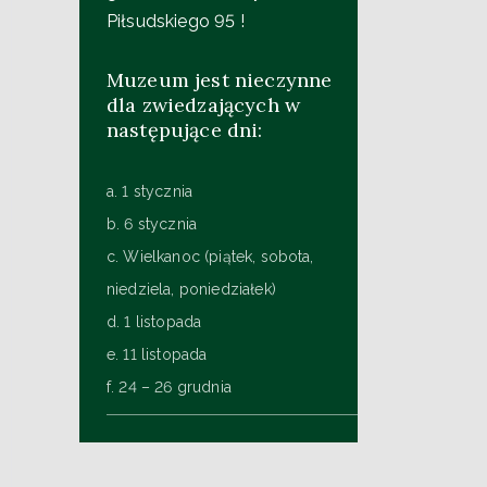
Piłsudskiego 95 !
Muzeum jest nieczynne
dla zwiedzających w
następujące dni:
a. 1 stycznia
b. 6 stycznia
c. Wielkanoc (piątek, sobota,
niedziela, poniedziałek)
d. 1 listopada
e. 11 listopada
f. 24 – 26 grudnia