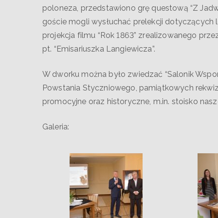
poloneza, przedstawiono grę questową “Z Jadwi
goście mogli wysłuchać prelekcji dotyczących l
projekcja filmu “Rok 1863” zrealizowanego przez
pt. “Emisariuszka Langiewicza”.
W dworku można było zwiedzać “Salonik Wspo
Powstania Styczniowego, pamiątkowych rekwizyt
promocyjne oraz historyczne, m.in. stoisko na
Galeria: