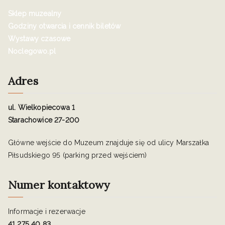
Sklep muzealny
Godziny otwarcia i cennik biletów
Wystawy czasowe
Noclegowo.pl
Adres
ul. Wielkopiecowa 1
Starachowice 27-200
Główne wejście do Muzeum znajduje się od ulicy Marszałka
Piłsudskiego 95 (parking przed wejściem)
Numer kontaktowy
Informacje i rezerwacje
41 275 40 83