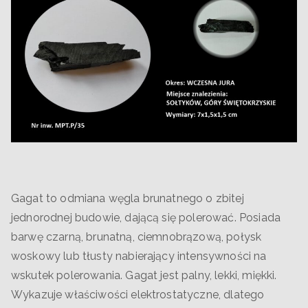
Gagat to odmiana węgla brunatnego o zbitej
jednorodnej budowie, dającą się polerować. Posiada
barwę czarną, brunatną, ciemnobrązową, połysk
woskowy lub tłusty nabierający intensywności na
wskutek polerowania. Gagat jest palny, lekki, miękki.
Wykazuje właściwości elektrostatyczne, dlatego