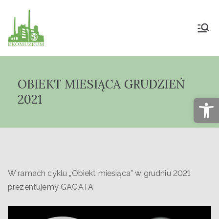
Muzeum Przyrody
i Techniki
OBIEKT MIESIĄCA GRUDZIEŃ
"Ekomuzeum" im.
2021
Op
Jana Pazdura
W ramach cyklu „Obiekt miesiąca” w grudniu 2021
prezentujemy GAGATA