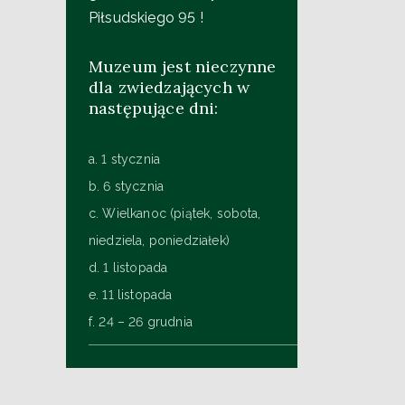
Piłsudskiego 95 !
Muzeum jest nieczynne
dla zwiedzających w
następujące dni:
a. 1 stycznia
b. 6 stycznia
c. Wielkanoc (piątek, sobota,
niedziela, poniedziałek)
d. 1 listopada
e. 11 listopada
f. 24 – 26 grudnia