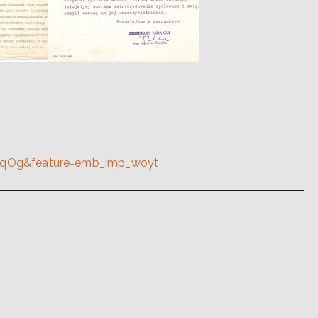
-qOg&feature=emb_imp_woyt