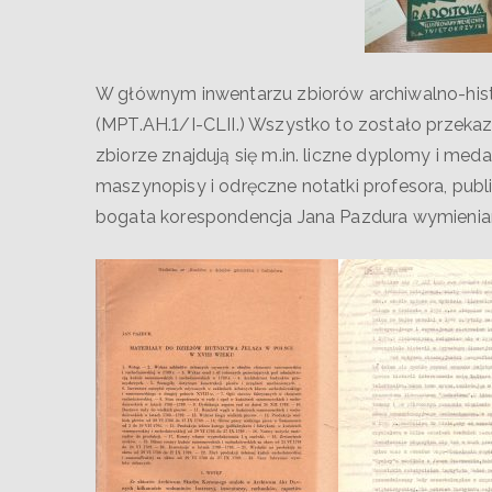
W głównym inwentarzu zbiorów archiwalno-his
(MPT.AH.1/I-CLII.) Wszystko to zostało przeka
zbiorze znajdują się m.in. liczne dyplomy i me
maszynopisy i odręczne notatki profesora, publi
bogata korespondencja Jana Pazdura wymieniana