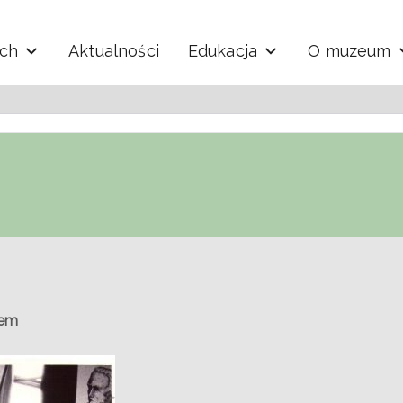
ych
Aktualności
Edukacja
O muzeum
y i Techniki "Ekomuzeu
rem