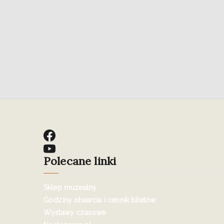
Polecane linki
Sklep muzealny
Godziny otwarcia i cennik biletów
Wystawy czasowe