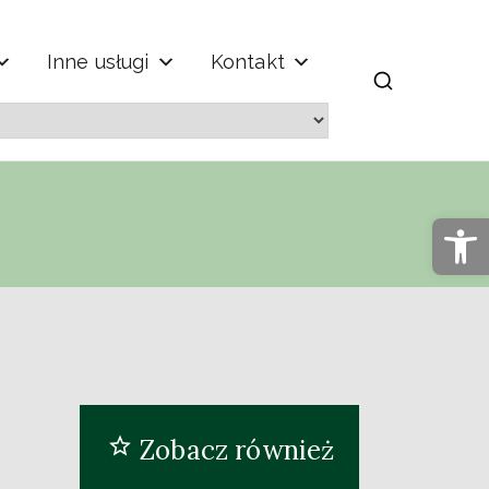
Inne usługi
Kontakt
m" im. Jana
Op
Zobacz również