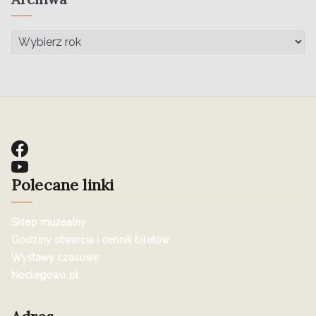
Polecane linki
Sklep muzealny
Godziny otwarcia i cennik biletów
Wystawy czasowe
Noclegowo.pl