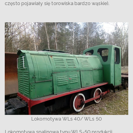
często pojawiały się torowiska bardzo wąskie).
Lokomotywa WLs 40/ WLs 50
Lokomotywa spalinowa typu WLS-50 produkcji