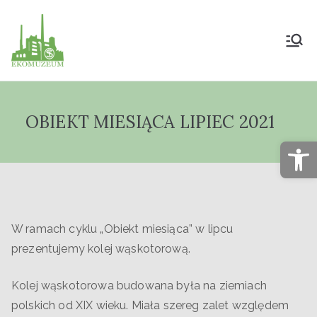
Muzeum Przyrody
i Techniki
OBIEKT MIESIĄCA LIPIEC 2021
"Ekomuzeum" im.
Op
Jana Pazdura
W ramach cyklu „Obiekt miesiąca” w lipcu
prezentujemy kolej wąskotorową.
Kolej wąskotorowa budowana była na ziemiach
polskich od XIX wieku. Miała szereg zalet względem