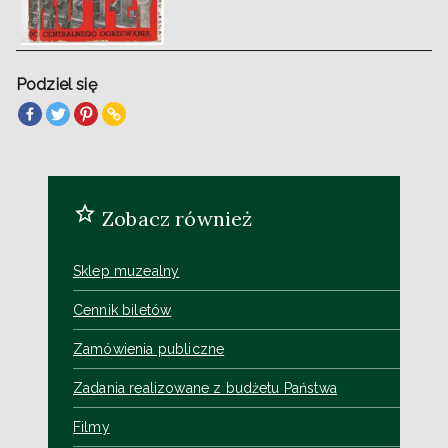
Podziel się
Zobacz również
Sklep muzealny
Cennik biletów
Zamówienia publiczne
Zadania realizowane z budżetu Państwa
Filmy