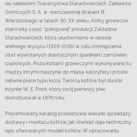
się nakładem Towarzystwa Starachowickich Zakładów
Górniczych S. A. w warszawskiej drukarni B.
Wierzbickiego w latach 30. XX wieku. Kotły grzewcze
stanowiły część “pokojowej” produkcji Zakładów
Starachowickich, którą uruchomiono w okresie
wielkiego kryzysu (1929-1935) w celu zmniejszenia
strat wywołanych drastycznym spadkiem zamówień
rządowych. Poza kotłami grzewczymi wykonywano tu
między innymi maszynki do mięsa, kaloryfery i proste
żeliwne piece typu koza. Twórcą kotłów był duński
inżynier W. E. Reck, który swój pierwszy piec
skonstruował w 1878 roku.
Prezentowany katalog przedstawia warunki sprzedaży,
dostawy i montażu kotłów, jak również daje techniczny
opis oferowanych modeli kotłów. W opracowaniu