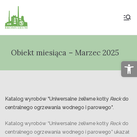
Muzeum Przyrody
i Techniki
Obiekt miesiąca – Marzec 2025
"Ekomuzeum" im.
Op
Jana Pazdura
Katalog wyrobów “Uniwersalne żeliwne kotły
Reck
do
centralnego ogrzewania wodnego i parowego”
.
Katalog wyrobów “Uniwersalne żeliwne kotły
Reck
do
centralnego ogrzewania wodnego i parowego” ukazał