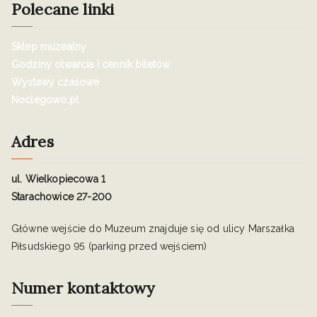
Polecane linki
Sklep muzealny
Godziny otwarcia i cennik biletów
Wystawy czasowe
Noclegowo.pl
Adres
ul. Wielkopiecowa 1
Starachowice 27-200
Główne wejście do Muzeum znajduje się od ulicy Marszałka
Piłsudskiego 95 (parking przed wejściem)
Numer kontaktowy