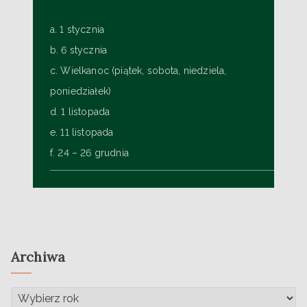
a. 1 stycznia
b. 6 stycznia
c. Wielkanoc (piątek, sobota, niedziela,
poniedziałek)
d. 1 listopada
e. 11 listopada
f. 24 – 26 grudnia
Archiwa