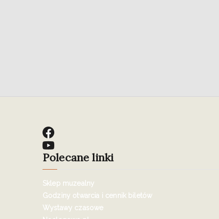
Polecane linki
Sklep muzealny
Godziny otwarcia i cennik biletów
Wystawy czasowe