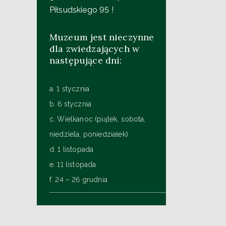
Piłsudskiego 95 !
Muzeum jest nieczynne
dla zwiedzających w
następujące dni:
a. 1 stycznia
b. 6 stycznia
c. Wielkanoc (piątek, sobota,
niedziela, poniedziałek)
d. 1 listopada
e. 11 listopada
f. 24 – 26 grudnia