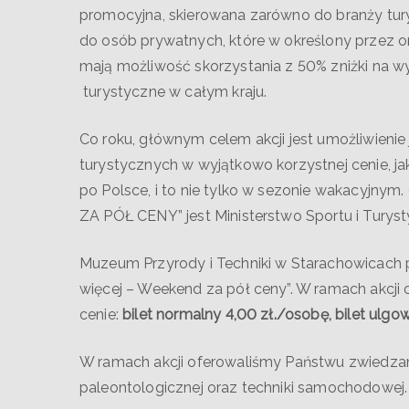
promocyjna, skierowana zarówno do branży tury
do osób prywatnych, które w określony przez 
mają możliwość skorzystania z 50% zniżki na w
turystyczne w całym kraju.
Co roku, głównym celem akcji jest umożliwienie j
turystycznych w wyjątkowo korzystnej cenie, j
po Polsce, i to nie tylko w sezonie wakacyj
ZA PÓŁ CENY” jest Ministerstwo Sportu i Turyst
Muzeum Przyrody i Techniki w Starachowicach p
więcej – Weekend za pół ceny”. W ramach akcji
cenie:
bilet normalny 4,00 zł./osobę, bilet ulgo
W ramach akcji oferowaliśmy Państwu zwiedzan
paleontologicznej oraz techniki samochodowej.