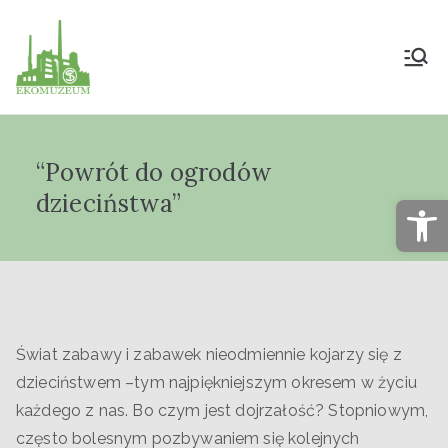
Muzeum Przyrody
i Techniki
“Powrót do ogrodów
"Ekomuzeum" im.
dzieciństwa”
Op
Jana Pazdura
Świat zabawy i zabawek nieodmiennie kojarzy się z
dzieciństwem –tym najpiękniejszym okresem w życiu
każdego z nas. Bo czym jest dojrzałość? Stopniowym,
często bolesnym pozbywaniem się kolejnych