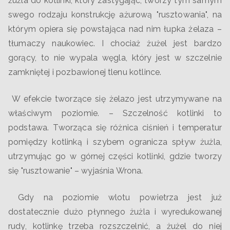
żużla do kotlinki, który zastygając, tworzy tym samym
swego rodzaju konstrukcję ażurową "rusztowania", na
którym opiera się powstająca nad nim łupka żelaza –
tłumaczy naukowiec. I chociaż żużel jest bardzo
gorący, to nie wypala węgla, który jest w szczelnie
zamkniętej i pozbawionej tlenu kotlince.
W efekcie tworzące się żelazo jest utrzymywane na
właściwym poziomie. – Szczelność kotlinki to
podstawa. Tworząca się różnica ciśnień i temperatur
pomiędzy kotlinką i szybem ogranicza spływ żużla,
utrzymując go w górnej części kotlinki, gdzie tworzy
się "rusztowanie" – wyjaśnia Wrona.
Gdy na poziomie wlotu powietrza jest już
dostatecznie dużo płynnego żużla i wyredukowanej
rudy, kotlinkę trzeba rozszczelnić, a żużel do niej