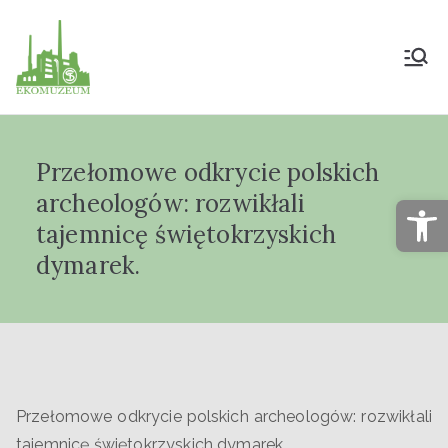
Muzeum Przyrody
i Techniki
Przełomowe odkrycie polskich
"Ekomuzeum" im.
archeologów: rozwikłali
Op
Jana Pazdura
tajemnicę świętokrzyskich
dymarek.
Przełomowe odkrycie polskich archeologów: rozwikłali
tajemnicę świętokrzyskich dymarek.