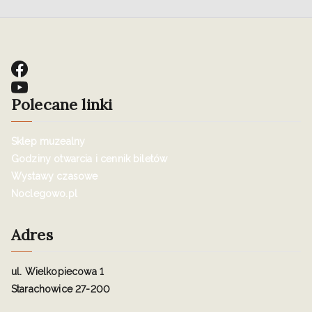
Polecane linki
Sklep muzealny
Godziny otwarcia i cennik biletów
Wystawy czasowe
Noclegowo.pl
Adres
ul. Wielkopiecowa 1
Starachowice 27-200