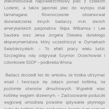
zrekonstruował napowierzchniowy piec z czeskich
Lodenic, a także japoński piec do wytopu stali
tamahagane. Równocześnie obserwował
doświadczenia innych badaczy, m.in. dwóch
amerykańskich pasjonatów Skipa Williamsa i Lee
Saudera oraz Jensa Jorgena Olesena, duńskiego
eksperymentatora, który uczestniczył w Dymarkach
Świętokrzyskich. – To efekt pracy wielu ludzi.
Szczególną rolę odgrywał Szymon Orzechowski i
członkowie ŚSDP – podkreśla Wrona.
Badacz doszedł też do wniosku, że trzeba utrzymać
wsad i tworzące się żelazo ponad kotlinką, na
poziomie otworów dmuchowych. Wypełnił więc
kotlinkę węglem drzewnym. – Zastosowanie poduszki
węglowej umożliwia powolne spływanie płynnego