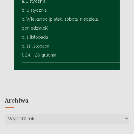
a. 1 stycznia
b. 6 stycznia
c. Wielkanoc (piątek, sobota, niedziela,
poniedziałek)
d. 1 listopada
e. 11 listopada
f. 24 – 26 grudnia
Archiwa