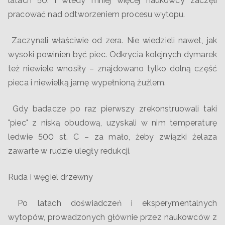
latach 50. i wtedy mniej więcej naukowcy zaczęli
pracować nad odtworzeniem procesu wytopu.
Zaczynali właściwie od zera. Nie wiedzieli nawet, jak
wysoki powinien być piec. Odkrycia kolejnych dymarek
też niewiele wnosiły – znajdowano tylko dolną część
pieca i niewielką jamę wypełnioną żużlem.
Gdy badacze po raz pierwszy zrekonstruowali taki
"piec" z niską obudową, uzyskali w nim temperaturę
ledwie 500 st. C – za mało, żeby związki żelaza
zawarte w rudzie uległy redukcji.
Ruda i węgiel drzewny
Po latach doświadczeń i eksperymentalnych
wytopów, prowadzonych głównie przez naukowców z