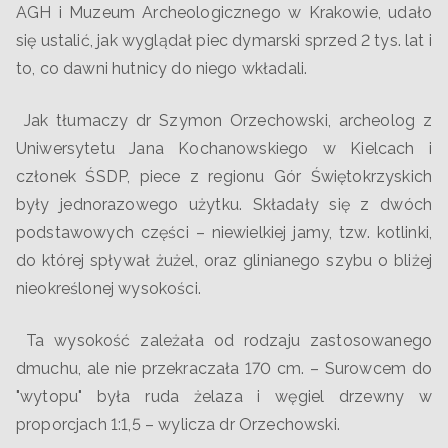
AGH i Muzeum Archeologicznego w Krakowie, udało
się ustalić, jak wyglądał piec dymarski sprzed 2 tys. lat i
to, co dawni hutnicy do niego wkładali.
Jak tłumaczy dr Szymon Orzechowski, archeolog z
Uniwersytetu Jana Kochanowskiego w Kielcach i
członek ŚSDP, piece z regionu Gór Świętokrzyskich
były jednorazowego użytku. Składały się z dwóch
podstawowych części – niewielkiej jamy, tzw. kotlinki,
do której spływał żużel, oraz glinianego szybu o bliżej
nieokreślonej wysokości.
Ta wysokość zależała od rodzaju zastosowanego
dmuchu, ale nie przekraczała 170 cm. – Surowcem do
"wytopu" była ruda żelaza i węgiel drzewny w
proporcjach 1:1,5 – wylicza dr Orzechowski.