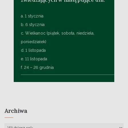
a. 1 stycznia
b. 6 stycznia
c. Wielkanoc (piątek, sobota, niedziela,
poniedziałek)
d. 1 listopada
e. 11 listopada
f. 24 – 26 grudnia
Archiwa