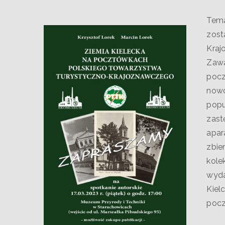
Tema
zost
Kraj
Zawa
pocz
nowo
popu
zast
apar
zbie
kole
wyda
Kiel
pocz