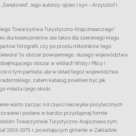
Światowid”. Jego autorzy: ojciec i syn – Krzysztof i
skiego Towarzystwa Turystyczno-Krajoznawczego”
lko dla kolekcjonerów, ale także dla szerokiego kręgu
astów fotografii, czy po prostu miłośników tego
a Kielecka” to obszar powojennego, dużego województwa
obejmującego obszar w widłach Wisły i Pilicy i
może o tym pamięta, ale w skład tegoż województwa
 radomskiego, zatem katalog powinien być jak
o miasta i jego okolic.
wienie warto zacząć od części niezwykle pożytecznych
yzowane i podane w bardzo przystępnej formie
Polskim Towarzystwie Turystyczno-Krajoznawczym,
lat 1953-1975 r., powstających głównie w Zakładzie