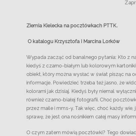
Zapr
Ziemia Kielecka na pocztówkach PTTK.
O katalogu Krzysztofa i Marcina Lorków
Wypada zacząć od banalnego pytania: Kto z na
kiedyś z czarno-białym lub kolorowym kartonik
obiekt, który można wysłać w świat pisząc na 
informacje. Powiedzieć trzeba też jasno, że wid
kolorami jak dzisiaj. Kiedyś były niemal wyłącz
również czarno-białej fotografii. Choć pocztówki
przez maile i mms-y. Tak więc, choć każdy wie,
sprawę, że jest ona nośnikiem całej masy inform
O czym zatem mówią pocztówki? Tego dowiaduj