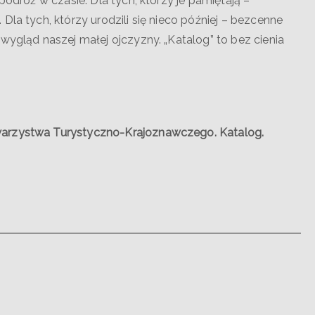
podróż w czasie. Dla tych, którzy je pamiętają –
Dla tych, którzy urodzili się nieco później – bezcenne
wygląd naszej małej ojczyzny. „Katalog” to bez cienia
warzystwa Turystyczno-Krajoznawczego. Katalog.