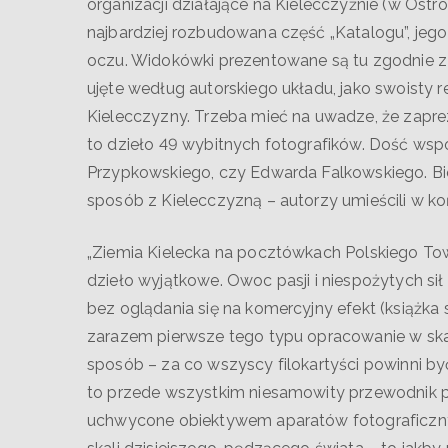
organizacji działające na Kielecczyźnie (w Ost
najbardziej rozbudowana część „Katalogu”, jego
oczu. Widokówki prezentowane są tu zgodnie z
ujęte według autorskiego układu, jako swoisty
Kielecczyzny. Trzeba mieć na uwadze, że zap
to dzieło 49 wybitnych fotografików. Dość wsp
Przypkowskiego, czy Edwarda Falkowskiego. Bi
sposób z Kielecczyzną – autorzy umieścili w k
„Ziemia Kielecka na pocztówkach Polskiego T
dzieło wyjątkowe. Owoc pasji i niespożytych si
bez oglądania się na komercyjny efekt (książka 
zarazem pierwsze tego typu opracowanie w skali 
sposób – za co wszyscy filokartyści powinni być
to przede wszystkim niesamowity przewodnik po 
uchwycone obiektywem aparatów fotograficznyc