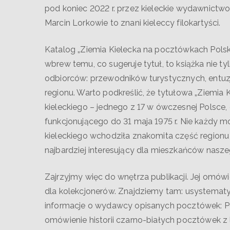
pod koniec 2022 r. przez kieleckie wydawnictwo „
Marcin Lorkowie to znani kieleccy filokartyści.
Katalog „Ziemia Kielecka na pocztówkach Pol
wbrew temu, co sugeruje tytuł, to książka nie ty
odbiorców: przewodników turystycznych, entuzj
regionu. Warto podkreślić, że tytułowa „Ziemi
kieleckiego – jednego z 17 w ówczesnej Polsce, 
funkcjonującego do 31 maja 1975 r. Nie każdy 
kieleckiego wchodziła znakomita część regionu
najbardziej interesujący dla mieszkańców naszeg
Zajrzyjmy więc do wnętrza publikacji. Jej omó
dla kolekcjonerów. Znajdziemy tam: usystemat
informacje o wydawcy opisanych pocztówek: 
omówienie historii czarno-białych pocztówek z 