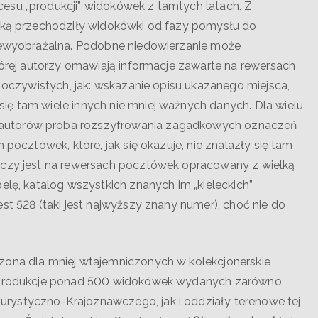
esu „produkcji” widokówek z tamtych latach. Z
jaką przechodziły widokówki od fazy pomysłu do
niewyobrażalna. Podobne niedowierzanie może
której autorzy omawiają informacje zawarte na rewersach
k oczywistych, jak: wskazanie opisu ukazanego miejsca,
ię tam wiele innych nie mniej ważnych danych. Dla wielu
autorów próba rozszyfrowania zagadkowych oznaczeń
 pocztówek, które, jak się okazuje, nie znalazły się tam
aczy jest na rewersach pocztówek opracowany z wielką
elę, katalog wszystkich znanych im „kieleckich”
st 528 (taki jest najwyższy znany numer), choć nie do
zona dla mniej wtajemniczonych w kolekcjonerskie
 reprodukcje ponad 500 widokówek wydanych zarówno
rystyczno-Krajoznawczego, jak i oddziały terenowe tej