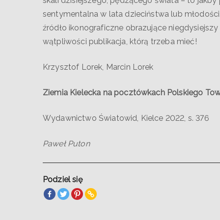
skali dzisiejszego, pędzącego świata – to jakby 
sentymentalna w lata dzieciństwa lub młodości. 
źródło ikonograficzne obrazujące niegdysiejszy 
wątpliwości publikacja, którą trzeba mieć!
Krzysztof Lorek, Marcin Lorek
Ziemia Kielecka na pocztówkach Polskiego To
Wydawnictwo Światowid, Kielce 2022, s. 376
Paweł Puton
Podziel się