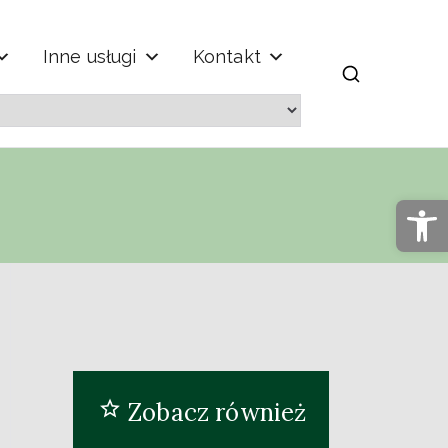
Inne usługi
Kontakt
m" im. Jana
Op
Zobacz również