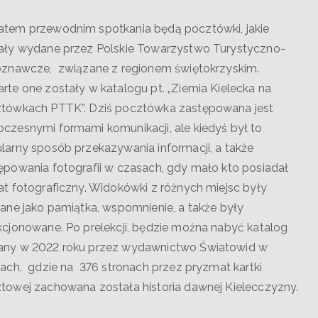
tem przewodnim spotkania będą pocztówki, jakie
ały wydane przez Polskie Towarzystwo Turystyczno-
oznawcze, związane z regionem świętokrzyskim.
rte one zostały w katalogu pt. „Ziemia Kielecka na
tówkach PTTK”. Dziś pocztówka zastępowana jest
czesnymi formami komunikacji, ale kiedyś był to
larny sposób przekazywania informacji, a także
ępowania fotografii w czasach, gdy mało kto posiadał
at fotograficzny. Widokówki z różnych miejsc były
rane jako pamiątka, wspomnienie, a także były
kcjonowane. Po prelekcji, będzie można nabyć katalog
ny w 2022 roku przez wydawnictwo Światowid w
cach, gdzie na 376 stronach przez pryzmat kartki
towej zachowana została historia dawnej Kielecczyzny.