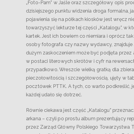
„Foto-Pam” w Jaśle oraz szczegółowy opis proc
dzisiejszego punktu widzenia droga formalna, 
pojawienia się na półkach kiosków jest wręcz 
towarzyszyć lekturze tej części „Katalogu”, w 
kartek. Jest ich bowiem co niemiara i oprócz ta
osoby fotografa czy nazwy wydawcy, znajduje s
dużym zaskoczeniem może być podjęta przez 
w postaci literowych skrótów i cyfr na rewersach
przypadkowo. Wreszcie wielką gratką dla zbier
pieczołowitością i szczegółowością, ujęty w tab
pocztówek PTTK. A tych, co warto podkreślić, je
każdej udało się dotrzeć.
Równie ciekawa jest część „Katalogu” przeznac
arkana – czyli po prostu album prezentujący
przez Zarząd Główny Polskiego Towarzystwa Tu