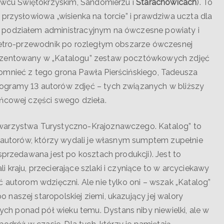
rowcu Świętokrzyskim, Sandomierzu i
Starachowicach
). To
 przysłowiowa „wisienka na torcie” i prawdziwa uczta dla
 podziałem administracyjnym na ówczesne powiaty i
 retro-przewodnik po rozległym obszarze ówczesnej
rezentowany w „Katalogu” zestaw pocztówkowych zdjęć
omnieć z tego grona Pawła Pierścińskiego, Tadeusza
ogramy 13 autorów zdjęć – tych związanych w bliższy
ońcowej części swego dzieła.
owarzystwa Turystyczno-Krajoznawczego. Katalog” to
ł autorów, którzy wydali je własnym sumptem zupełnie
sprzedawana jest po kosztach produkcji). Jest to
kraju, przecierające szlaki i czyniące to w arcyciekawy
 autorom wdzięczni. Ale nie tylko oni – wszak „Katalog”
naszej staropolskiej ziemi, ukazujący jej walory
h ponad pół wieku temu. Dystans niby niewielki, ale w