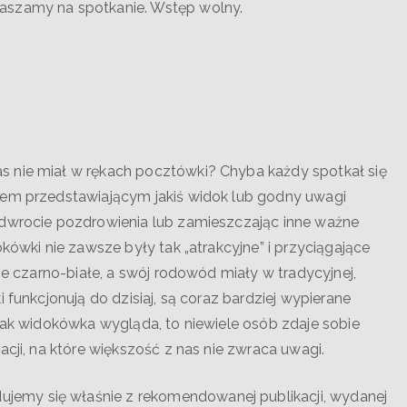
aszamy na spotkanie. Wstęp wolny.
s nie miał w rękach pocztówki? Chyba każdy spotkał się
iem przedstawiającym jakiś widok lub godny uwagi
odwrocie pozdrowienia lub zamieszczając inne ważne
okówki nie zawsze były tak „atrakcyjne” i przyciągające
nie czarno-białe, a swój rodowód miały w tradycyjnej,
 funkcjonują do dzisiaj, są coraz bardziej wypierane
 jak widokówka wygląda, to niewiele osób zdaje sobie
acji, na które większość z nas nie zwraca uwagi.
emy się właśnie z rekomendowanej publikacji, wydanej