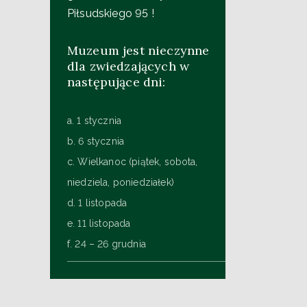
Piłsudskiego 95 !
Muzeum jest nieczynne
dla zwiedzających w
następujące dni:
a. 1 stycznia
b. 6 stycznia
c. Wielkanoc (piątek, sobota,
niedziela, poniedziałek)
d. 1 listopada
e. 11 listopada
f. 24 – 26 grudnia