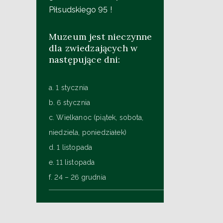
Piłsudskiego 95 !
Muzeum jest nieczynne
dla zwiedzających w
następujące dni:
a. 1 stycznia
b. 6 stycznia
c. Wielkanoc (piątek, sobota,
niedziela, poniedziałek)
d. 1 listopada
e. 11 listopada
f. 24 – 26 grudnia