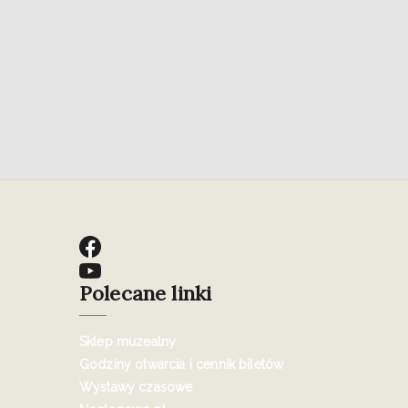
Polecane linki
Sklep muzealny
Godziny otwarcia i cennik biletów
Wystawy czasowe