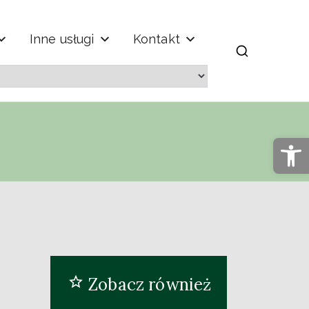
Inne usługi
Kontakt
m" im. Jana
Op
Zobacz również