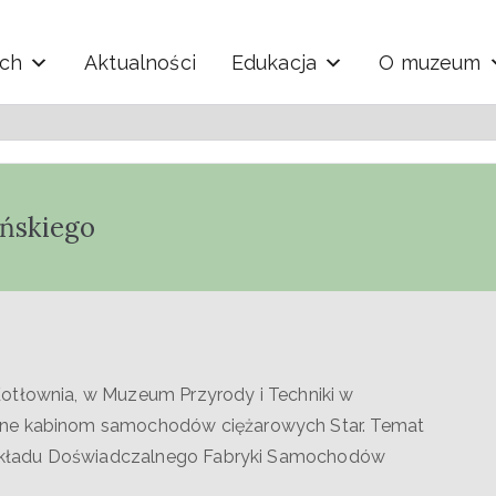
ych
Aktualności
Edukacja
O muzeum
y i Techniki "Ekomuzeu
ińskiego
otłownia, w Muzeum Przyrody i Techniki w
one kabinom samochodów ciężarowych Star. Temat
o Zakładu Doświadczalnego Fabryki Samochodów