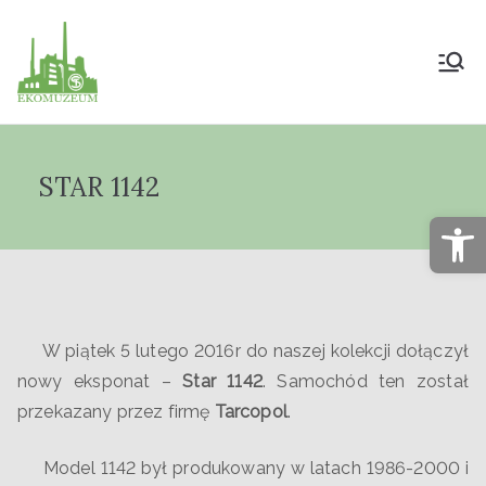
Muzeum Przyrody
i Techniki
STAR 1142
"Ekomuzeum" im.
Op
Jana Pazdura
W piątek 5 lutego 2016r do naszej kolekcji dołączył
nowy eksponat –
Star 1142
. Samochód ten został
przekazany przez firmę
Tarcopol
.
Model 1142 był produkowany w latach 1986-2000 i