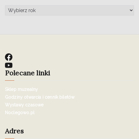
Polecane linki
Sklep muzealny
Godziny otwarcia i cennik biletów
Wystawy czasowe
Noclegowo.pl
Adres