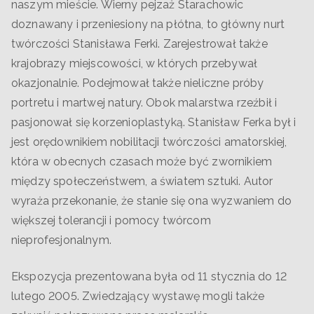
naszym mieście. Wierny pejzaż Starachowic
doznawany i przeniesiony na płótna, to główny nurt
twórczości Stanisława Ferki. Zarejestrował także
krajobrazy miejscowości, w których przebywał
okazjonalnie. Podejmował także nieliczne próby
portretu i martwej natury. Obok malarstwa rzeźbił i
pasjonował się korzenioplastyką. Stanisław Ferka był i
jest orędownikiem nobilitacji twórczości amatorskiej,
która w obecnych czasach może być zwornikiem
między społeczeństwem, a światem sztuki. Autor
wyraża przekonanie, że stanie się ona wyzwaniem do
większej tolerancji i pomocy twórcom
nieprofesjonalnym.
Ekspozycja prezentowana była od 11 stycznia do 12
lutego 2005. Zwiedzający wystawę mogli także