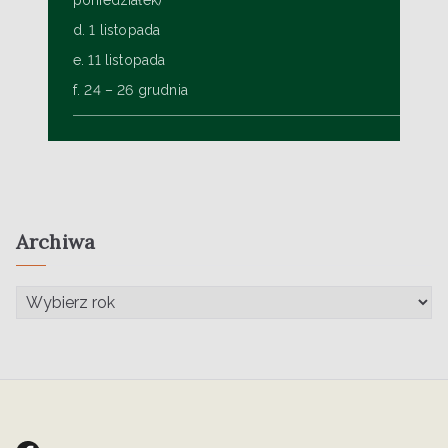
poniedziałek)
d. 1 listopada
e. 11 listopada
f. 24 – 26 grudnia
Archiwa