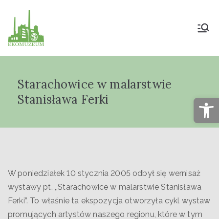
Muzeum Przyrody
i Techniki
Starachowice w malarstwie
"Ekomuzeum" im.
Stanisława Ferki
Op
Jana Pazdura
W poniedziałek 10 stycznia 2005 odbył się wernisaż
wystawy pt. ,,Starachowice w malarstwie Stanisława
Ferki”. To właśnie ta ekspozycja otworzyła cykl wystaw
promujących artystów naszego regionu, które w tym