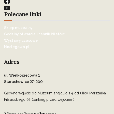
Polecane linki
Sklep muzealny
Godziny otwarcia i cennik biletów
Wystawy czasowe
Noclegowo.pl
Adres
ul. Wielkopiecowa 1
Starachowice 27-200
Główne wejście do Muzeum znajduje się od ulicy Marszałka
Piłsudskiego 95 (parking przed wejściem)