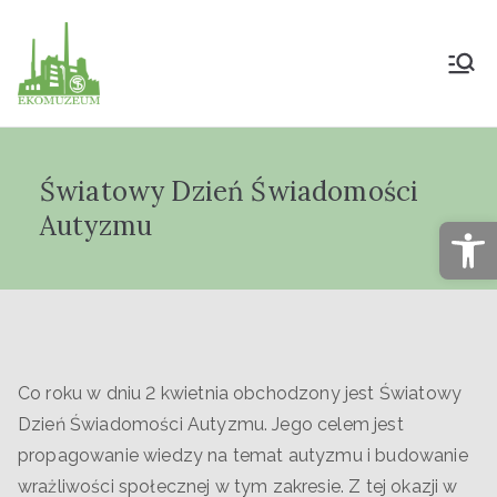
Muzeum Przyrody
i Techniki
Światowy Dzień Świadomości
"Ekomuzeum" im.
Autyzmu
Op
Jana Pazdura
Co roku w dniu 2 kwietnia obchodzony jest Światowy
Dzień Świadomości Autyzmu. Jego celem jest
propagowanie wiedzy na temat autyzmu i budowanie
wrażliwości społecznej w tym zakresie. Z tej okazji w