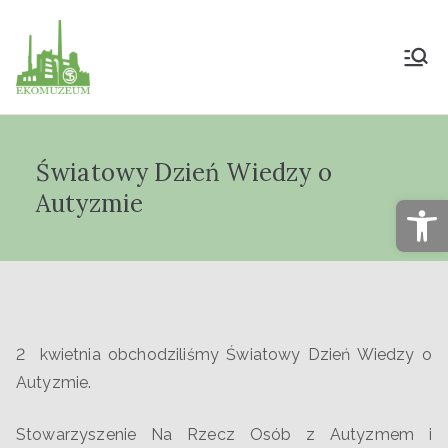
Muzeum Przyrody
i Techniki
Światowy Dzień Wiedzy o
"Ekomuzeum" im.
Autyzmie
Op
Jana Pazdura
2 kwietnia obchodziliśmy Światowy Dzień Wiedzy o
Autyzmie.
Stowarzyszenie Na Rzecz Osób z Autyzmem i