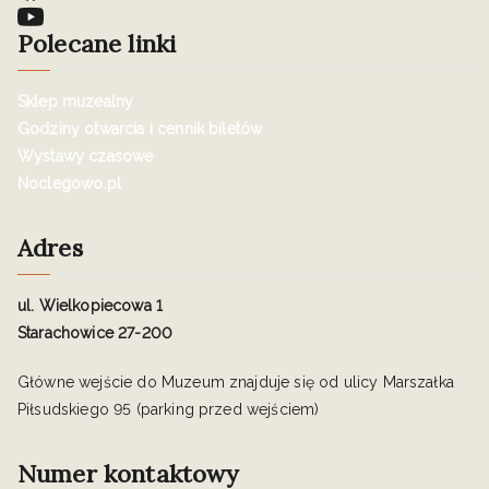
Polecane linki
Sklep muzealny
Godziny otwarcia i cennik biletów
Wystawy czasowe
Noclegowo.pl
Adres
ul. Wielkopiecowa 1
Starachowice 27-200
Główne wejście do Muzeum znajduje się od ulicy Marszałka
Piłsudskiego 95 (parking przed wejściem)
Numer kontaktowy