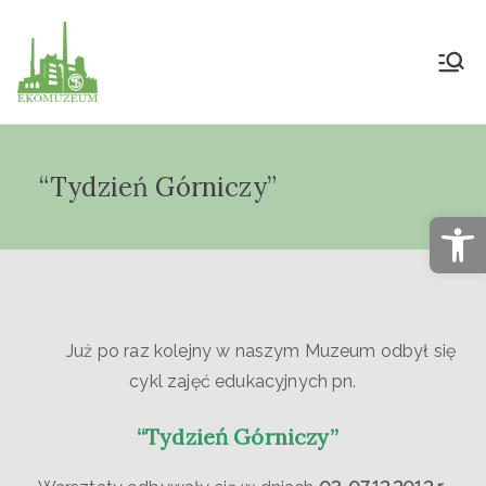
Muzeum Przyrody
i Techniki
“Tydzień Górniczy”
"Ekomuzeum" im.
Op
Jana Pazdura
Już po raz kolejny w naszym Muzeum odbył się
cykl zajęć edukacyjnych pn.
“Tydzień Górniczy”