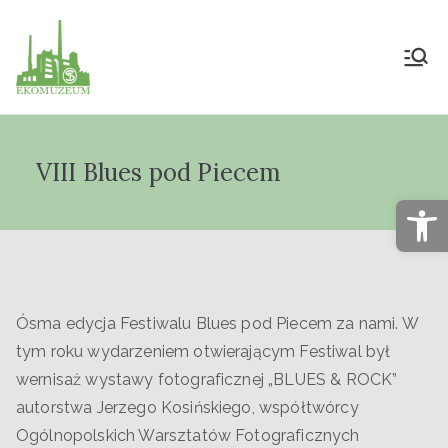
Muzeum Przyrody
i Techniki
VIII Blues pod Piecem
"Ekomuzeum" im.
Op
Jana Pazdura
Ósma edycja Festiwalu Blues pod Piecem za nami. W
tym roku wydarzeniem otwierającym Festiwal był
wernisaż wystawy fotograficznej „BLUES & ROCK”
autorstwa Jerzego Kosińskiego, współtwórcy
Ogólnopolskich Warsztatów Fotograficznych