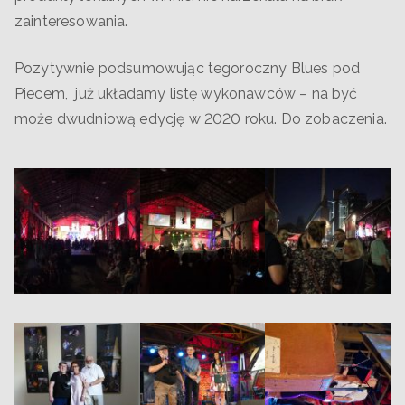
zainteresowania.
Pozytywnie podsumowując tegoroczny Blues pod
Piecem, już układamy listę wykonawców – na być
może dwudniową edycję w 2020 roku. Do zobaczenia.