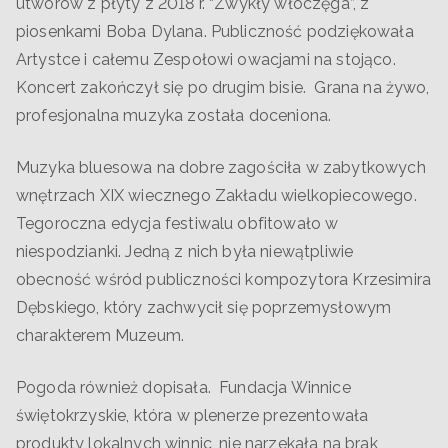
utworów z płyty z 2018 r. “Zwykły włóczęga”, z
piosenkami Boba Dylana. Publiczność podziękowała
Artystce i całemu Zespołowi owacjami na stojąco.
Koncert zakończył się po drugim bisie. Grana na żywo,
profesjonalna muzyka została doceniona.
Muzyka bluesowa na dobre zagościła w zabytkowych
wnętrzach XIX wiecznego Zakładu wielkopiecowego.
Tegoroczna edycja festiwalu obfitowało w
niespodzianki. Jedną z nich była niewątpliwie
obecność wśród publiczności kompozytora Krzesimira
Dębskiego, który zachwycił się poprzemysłowym
charakterem Muzeum.
Pogoda również dopisała. Fundacja Winnice
świętokrzyskie, która w plenerze prezentowała
produkty lokalnych winnic, nie narzekała na brak