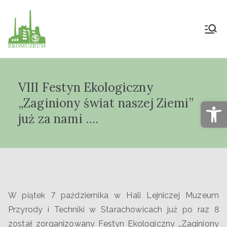
Muzeum Przyrody
i Techniki
VIII Festyn Ekologiczny
"Ekomuzeum" im.
„Zaginiony świat naszej Ziemi”
Op
Jana Pazdura
już za nami ….
W piątek 7 października w Hali Lejniczej Muzeum
Przyrody i Techniki w Starachowicach już po raz 8
został zorganizowany Festyn Ekologiczny „Zaginiony