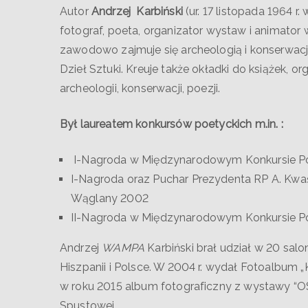
Autor
Andrzej Karbiński
(ur. 17 listopada 1964 r.
fotograf, poeta, organizator wystaw i animator 
zawodowo zajmuje się archeologią i konserwacj
Dzieł Sztuki. Kreuje także okładki do książek, or
archeologii, konserwacji, poezji.
Był laureatem konkursów poetyckich m.in. :
I-Nagroda w Międzynarodowym Konkursie P
I-Nagroda oraz Puchar Prezydenta RP A. Kwa
Wąglany 2002
II-Nagroda w Międzynarodowym Konkursie P
Andrzej
WAMPA
Karbiński brał udział w 20 salona
Hiszpanii i Polsce. W 2004 r. wydał Fotoalbu
w roku 2015 album fotograficzny z wystawy “
Spustowej.