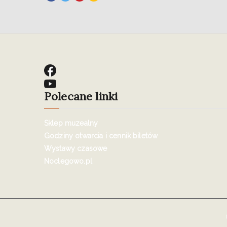
Polecane linki
Sklep muzealny
Godziny otwarcia i cennik biletów
Wystawy czasowe
Noclegowo.pl