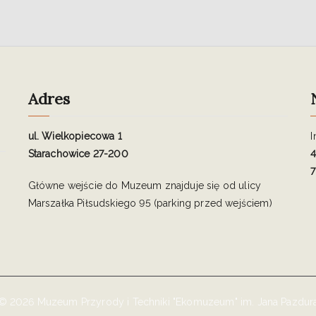
Adres
ul. Wielkopiecowa 1
I
Starachowice 27-200
4
7
Główne wejście do Muzeum znajduje się od ulicy
Marszałka Piłsudskiego 95 (parking przed wejściem)
© 2026 Muzeum Przyrody i Techniki "Ekomuzeum" im. Jana Pazdur