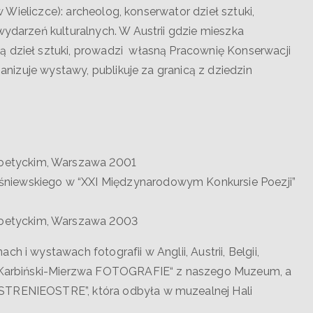
 w Wieliczce): archeolog, konserwator dzieł sztuki,
wydarzeń kulturalnych. W Austrii gdzie mieszka
ą dzieł sztuki, prowadzi własną Pracownię Konserwacji
ganizuje wystawy, publikuje za granicą z dziedzin
oetyckim, Warszawa 2001
śniewskiego w “XXI Międzynarodowym Konkursie Poezji”
oetyckim, Warszawa 2003
ch i wystawach fotografii w Anglii, Austrii, Belgii,
m „Karbiński-Mierzwa FOTOGRAFIE“ z naszego Muzeum, a
OSTRENIEOSTRE”, która odbyła w muzealnej Hali