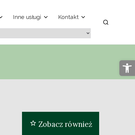
Inne usługi
Kontakt
m" im. Jana
Op
Zobacz również