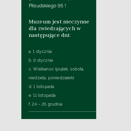
Piłsudskiego 95 !
Muzeum jest nieczynne
dla zwiedzających w
następujące dni:
a. 1 stycznia
b. 6 stycznia
c. Wielkanoc (piątek, sobota,
niedziela, poniedziałek)
d. 1 listopada
e. 11 listopada
f. 24 – 26 grudnia