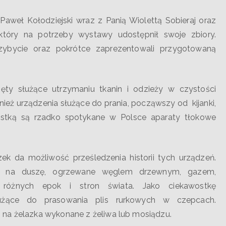
ł Kołodziejski wraz z Panią Wiolettą Sobieraj oraz
tóry na potrzeby wystawy udostępnił swoje zbiory.
zybycie oraz pokrótce zaprezentowali przygotowaną
służące utrzymaniu tkanin i odzieży w czystości
ież urządzenia służące do prania, począwszy od kijanki,
ostką są rzadko spotykane w Polsce aparaty tłokowe
da możliwość prześledzenia historii tych urządzeń.
zka na duszę, ogrzewane węglem drzewnym, gazem,
różnych epok i stron świata. Jako ciekawostkę
służące do prasowania plis rurkowych w czepcach.
 na żelazka wykonane z żeliwa lub mosiądzu.