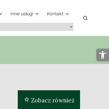
Inne usługi
Kontakt
m" im. Jana
Op
Zobacz również