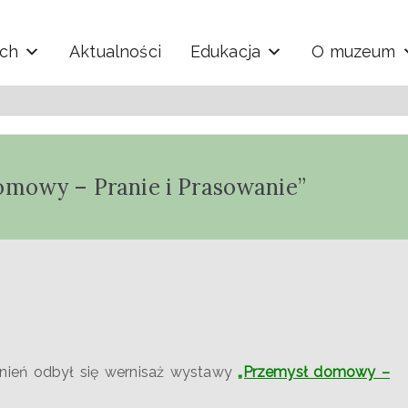
ych
Aktualności
Edukacja
O muzeum
y i Techniki "Ekomuzeu
mowy – Pranie i Prasowanie”
nień odbył się wernisaż wystawy
„Przemysł domowy –