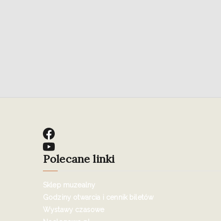
Polecane linki
Sklep muzealny
Godziny otwarcia i cennik biletów
Wystawy czasowe