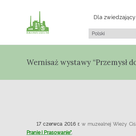
Dla zwiedzając
Muzeum Przyrod
Pazdura
Wernisaż wystawy “Przemysł do
17 czerwca 2016 r.
w muzealnej Wieży Ciś
Pranie i Prasowanie”
.