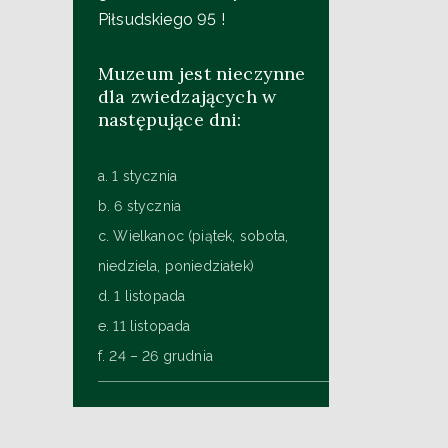
Piłsudskiego 95 !
Muzeum jest nieczynne
dla zwiedzających w
następujące dni:
a. 1 stycznia
b. 6 stycznia
c. Wielkanoc (piątek, sobota,
niedziela, poniedziałek)
d. 1 listopada
e. 11 listopada
f. 24 – 26 grudnia