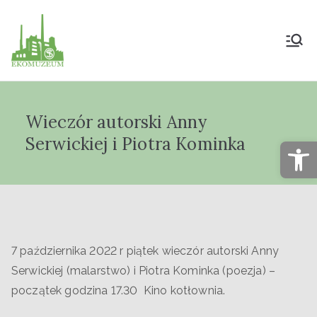
Muzeum Przyrody
i Techniki
Wieczór autorski Anny
"Ekomuzeum" im.
Serwickiej i Piotra Kominka
Op
Jana Pazdura
7 października 2022 r piątek wieczór autorski Anny
Serwickiej (malarstwo) i Piotra Kominka (poezja) –
początek godzina 17.30 Kino kotłownia.