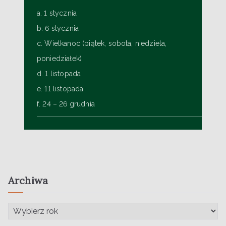
a. 1 stycznia
b. 6 stycznia
c. Wielkanoc (piątek, sobota, niedziela,
poniedziałek)
d. 1 listopada
e. 11 listopada
f. 24 – 26 grudnia
Archiwa