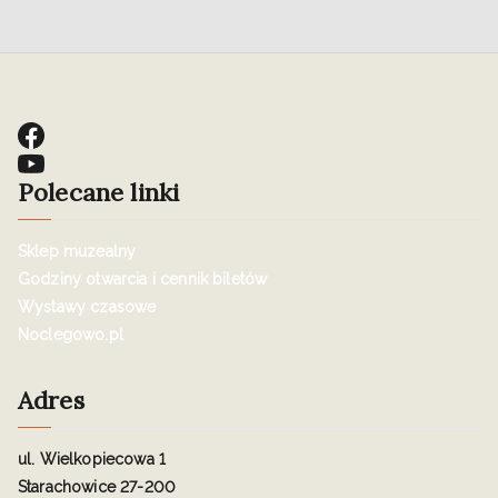
Polecane linki
Sklep muzealny
Godziny otwarcia i cennik biletów
Wystawy czasowe
Noclegowo.pl
Adres
ul. Wielkopiecowa 1
Starachowice 27-200