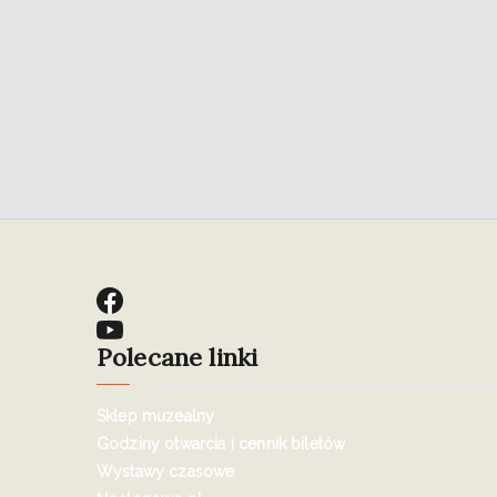
Polecane linki
Sklep muzealny
Godziny otwarcia i cennik biletów
Wystawy czasowe