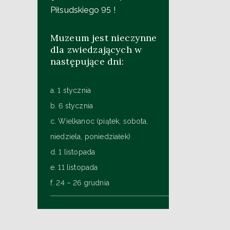
Piłsudskiego 95 !
Muzeum jest nieczynne
dla zwiedzających w
następujące dni:
a. 1 stycznia
b. 6 stycznia
c. Wielkanoc (piątek, sobota,
niedziela, poniedziałek)
d. 1 listopada
e. 11 listopada
f. 24 – 26 grudnia