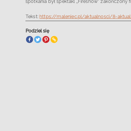
spotkania był spektakl „Fireshow” zakończony 
Tekst:
https://maleniec.pl/aktualnosci/8-akt
Podziel się