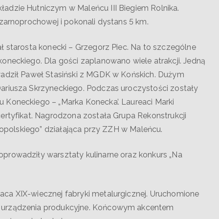
adzie Hutniczym w Maleńcu III Biegiem Rolnika.
czarnoprochowej i pokonali dystans 5 km.
ł starosta konecki – Grzegorz Piec. Na to szczególne
oneckiego. Dla gości zaplanowano wiele atrakcji. Jedną
wadził Paweł Stasiński z MGDK w Końskich. Dużym
ariusza Skrzyneckiego. Podczas uroczystości zostały
 Koneckiego – „Marka Konecka’. Laureaci Marki
ertyfikat. Nagrodzona została Grupa Rekonstrukcji
aropolskiego” działająca przy ZZH w Maleńcu.
prowadziły warsztaty kulinarne oraz konkurs „Na
ca XIX-wiecznej fabryki metalurgicznej. Uruchomione
i urządzenia produkcyjne. Końcowym akcentem