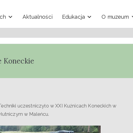
ych
Aktualności
Edukacja
O muzeum
y i Techniki "Ekomuzeu
e Koneckie
Techniki uczestniczyło w XXI Kuźnicach Koneckich w
utniczym w Maleńcu.