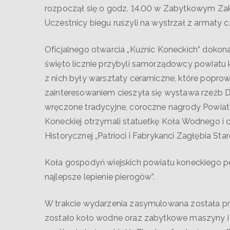
rozpoczął się o godz. 14.00 w Zabytkowym Zakł
Uczestnicy biegu ruszyli na wystrzał z armaty 
Oficjalnego otwarcia „Kuźnic Koneckich” dokona
święto licznie przybyli samorządowcy powiatu k
z nich były warsztaty ceramiczne, które popro
zainteresowaniem cieszyła się wystawa rzeźb D
wręczone tradycyjne, coroczne nagrody Powiatu
Koneckiej otrzymali statuetkę Koła Wodnego i c
Historycznej „Patrioci i Fabrykanci Zagłębia St
Koła gospodyń wiejskich powiatu koneckiego po
najlepsze lepienie pierogów”.
W trakcie wydarzenia zasymulowana została pra
zostało koło wodne oraz zabytkowe maszyny 