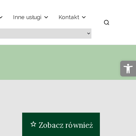
Inne usługi
Kontakt
m" im. Jana
Op
Zobacz również