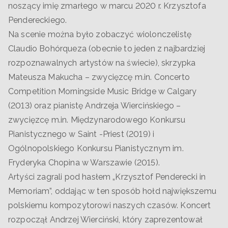
noszący imię zmarłego w marcu 2020 r. Krzysztofa
Pendereckiego.
Na scenie można było zobaczyć wiolonczelistę
Claudio Bohórqueza (obecnie to jeden z najbardziej
rozpoznawalnych artystów na świecie), skrzypka
Mateusza Makucha – zwycięzcę m.in. Concerto
Competition Morningside Music Bridge w Calgary
(2013) oraz pianistę Andrzeja Wiercińskiego –
zwycięzcę m.in. Międzynarodowego Konkursu
Pianistycznego w Saint -Priest (2019) i
Ogólnopolskiego Konkursu Pianistycznym im.
Fryderyka Chopina w Warszawie (2015).
Artyści zagrali pod hasłem „Krzysztof Penderecki in
Memoriam”, oddając w ten sposób hołd największemu
polskiemu kompozytorowi naszych czasów. Koncert
rozpoczął Andrzej Wierciński, który zaprezentował