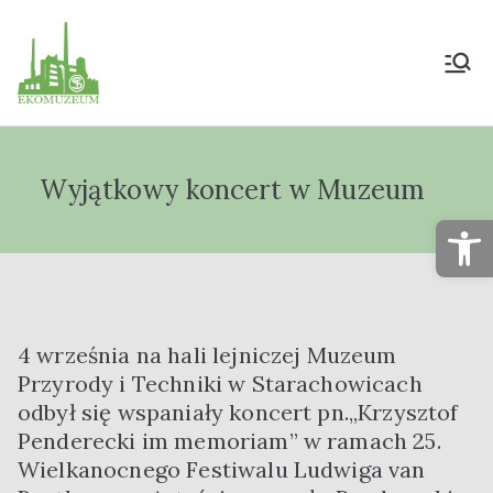
Muzeum Przyrody
i Techniki
Wyjątkowy koncert w Muzeum
"Ekomuzeum" im.
Op
Jana Pazdura
4 września na hali lejniczej Muzeum
Przyrody i Techniki w Starachowicach
odbył się wspaniały koncert pn.„Krzysztof
Penderecki im memoriam” w ramach 25.
Wielkanocnego Festiwalu Ludwiga van