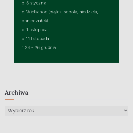
b. 6 stycznia
c. Wielkanoc (piątek, sobota, niedziela,
poniedziałek)
d. 1 listopada
e. 11 listopada
f. 24 – 26 grudnia
Archiwa