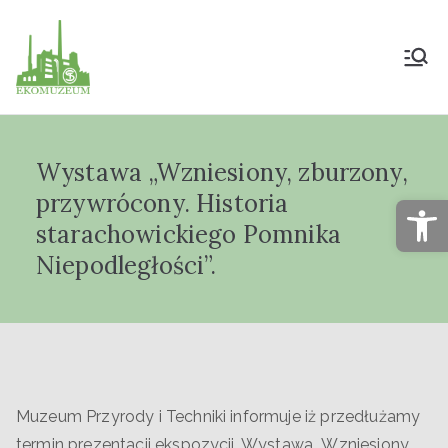
Muzeum Przyrody
i Techniki
Wystawa „Wzniesiony, zburzony,
"Ekomuzeum" im.
przywrócony. Historia
Op
Jana Pazdura
starachowickiego Pomnika
Niepodległości”.
Muzeum Przyrody i Techniki informuje iż przedłużamy
termin prezentacji ekspozycji. Wystawa „Wzniesiony,