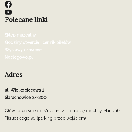
Polecane linki
Sklep muzealny
Godziny otwarcia i cennik biletów
Wystawy czasowe
Noclegowo.pl
Adres
ul. Wielkopiecowa 1
Starachowice 27-200
Główne wejście do Muzeum znajduje się od ulicy Marszałka
Piłsudskiego 95 (parking przed wejściem)