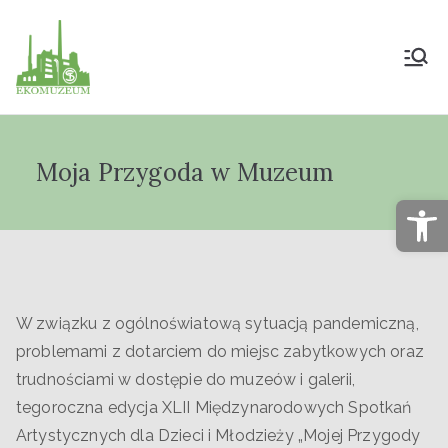
Muzeum Przyrody
i Techniki
Moja Przygoda w Muzeum
"Ekomuzeum" im.
Op
Jana Pazdura
W związku z ogólnoświatową sytuacją pandemiczną,
problemami z dotarciem do miejsc zabytkowych oraz
trudnościami w dostępie do muzeów i galerii,
tegoroczna edycja XLII Międzynarodowych Spotkań
Artystycznych dla Dzieci i Młodzieży „Mojej Przygody